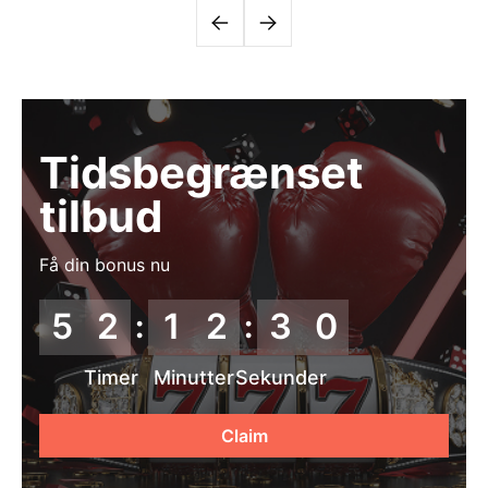
Tidsbegrænset
tilbud
Få din bonus nu
5
2
1
2
2
8
:
:
Timer
Minutter
Sekunder
Claim