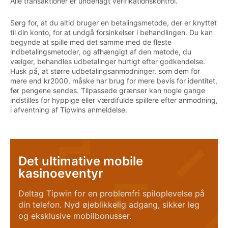
Alle transaktioner er underlagt verifikationskontrol.
Sørg for, at du altid bruger en betalingsmetode, der er knyttet
til din konto, for at undgå forsinkelser i behandlingen. Du kan
begynde at spille med det samme med de fleste
indbetalingsmetoder, og afhængigt af den metode, du
vælger, behandles udbetalinger hurtigt efter godkendelse.
Husk på, at større udbetalingsanmodninger, som dem for
mere end kr2000, måske har brug for mere bevis for identitet,
før pengene sendes. Tilpassede grænser kan nogle gange
indstilles for hyppige eller værdifulde spillere efter anmodning,
i afventning af Tipwins anmeldelse.
Det ultimative mobile
kasinoeventyr
Deltag Tipwin for en problemfri spiloplevelse på
din telefon. Nyd øjeblikkelig adgang, sikker leg
og eksklusive mobilbonusser.