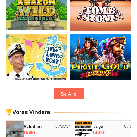
Se Alle
Vores Vindere
Azkaban
07:55:34
Izaya
07:55:
189kr
130kr