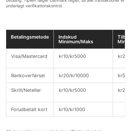
betaling. Tipwin følger Danmark regler, så alle transaktioner er
underlagt verifikationskontrol.
Betalingsmetode
Indskud
Tilba
Minimum/Maks
Mini
Visa/Mastercard
kr10/kr5000
kr20/
Bankoverførsel
kr20/kr10000
kr50/
Skrill/Neteller
kr10/kr5000
kr20/
Forudbetalt kort
kr10/kr1000