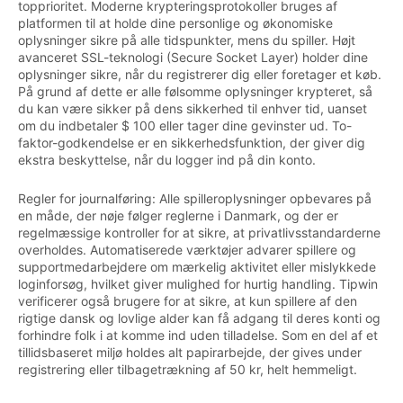
topprioritet. Moderne krypteringsprotokoller bruges af
platformen til at holde dine personlige og økonomiske
oplysninger sikre på alle tidspunkter, mens du spiller. Højt
avanceret SSL-teknologi (Secure Socket Layer) holder dine
oplysninger sikre, når du registrerer dig eller foretager et køb.
På grund af dette er alle følsomme oplysninger krypteret, så
du kan være sikker på dens sikkerhed til enhver tid, uanset
om du indbetaler $ 100 eller tager dine gevinster ud. To-
faktor-godkendelse er en sikkerhedsfunktion, der giver dig
ekstra beskyttelse, når du logger ind på din konto.
Regler for journalføring: Alle spilleroplysninger opbevares på
en måde, der nøje følger reglerne i Danmark, og der er
regelmæssige kontroller for at sikre, at privatlivsstandarderne
overholdes. Automatiserede værktøjer advarer spillere og
supportmedarbejdere om mærkelig aktivitet eller mislykkede
loginforsøg, hvilket giver mulighed for hurtig handling. Tipwin
verificerer også brugere for at sikre, at kun spillere af den
rigtige dansk og lovlige alder kan få adgang til deres konti og
forhindre folk i at komme ind uden tilladelse. Som en del af et
tillidsbaseret miljø holdes alt papirarbejde, der gives under
registrering eller tilbagetrækning af 50 kr, helt hemmeligt.