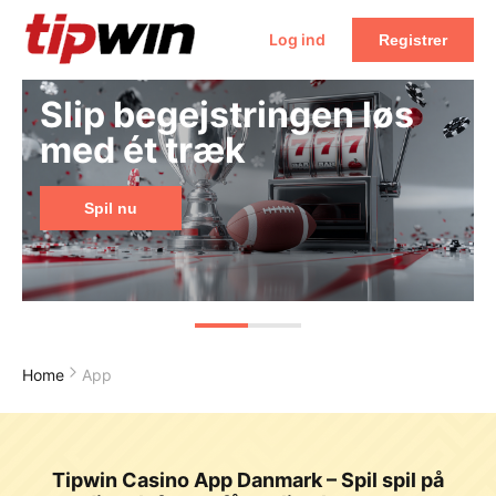
Log ind
Registrer
Slip begejstringen løs
med ét træk
Spil nu
Home
App
Tipwin Casino App Danmark – Spil spil på