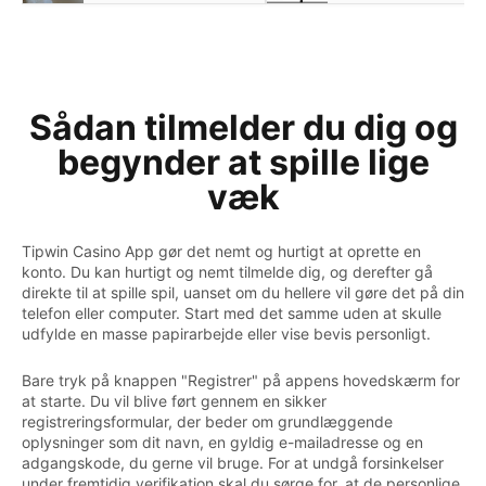
Sådan tilmelder du dig og
begynder at spille lige
væk
Tipwin Casino App gør det nemt og hurtigt at oprette en
konto. Du kan hurtigt og nemt tilmelde dig, og derefter gå
direkte til at spille spil, uanset om du hellere vil gøre det på din
telefon eller computer. Start med det samme uden at skulle
udfylde en masse papirarbejde eller vise bevis personligt.
Bare tryk på knappen "Registrer" på appens hovedskærm for
at starte. Du vil blive ført gennem en sikker
registreringsformular, der beder om grundlæggende
oplysninger som dit navn, en gyldig e-mailadresse og en
adgangskode, du gerne vil bruge. For at undgå forsinkelser
under fremtidig verifikation skal du sørge for, at de personlige