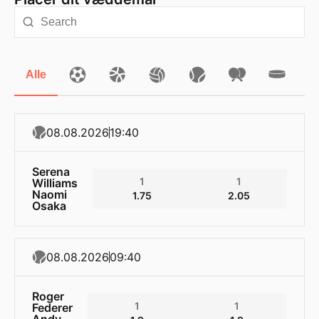
Alle
08.08.2026
19:40
Serena
1
1
Williams
Naomi
1.75
2.05
Osaka
08.08.2026
09:40
Roger
1
1
Federer
Andy