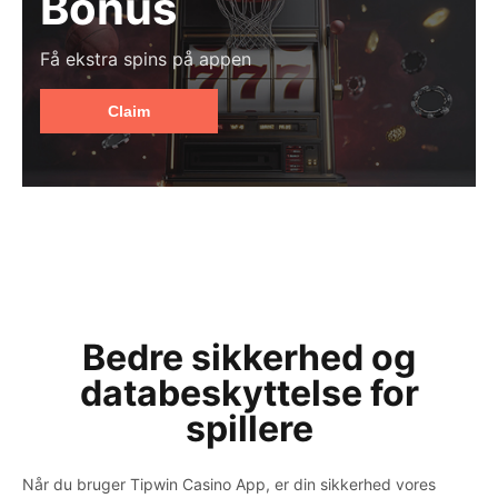
Bonus
Få ekstra spins på appen
Claim
Bedre sikkerhed og
databeskyttelse for
spillere
Når du bruger Tipwin Casino App, er din sikkerhed vores