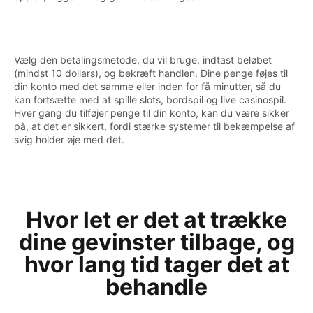
Vælg den betalingsmetode, du vil bruge, indtast beløbet
(mindst 10 dollars), og bekræft handlen. Dine penge føjes til
din konto med det samme eller inden for få minutter, så du
kan fortsætte med at spille slots, bordspil og live casinospil.
Hver gang du tilføjer penge til din konto, kan du være sikker
på, at det er sikkert, fordi stærke systemer til bekæmpelse af
svig holder øje med det.
Hvor let er det at trække
dine gevinster tilbage, og
hvor lang tid tager det at
behandle